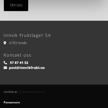
Om oss
Innvik Fruktlager SA
6793 Innvik

Kontakt oss
57 87 41 52

post@innvikfrukt.no

Utviklet av
Hjemmesidehuset
.
Personvern