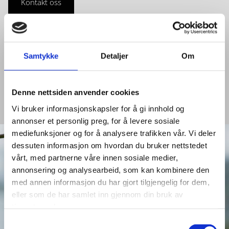
Kontakt oss
Samtykke
Detaljer
Om
Her finner du våre frukt og bær
Frukt og bær
Denne nettsiden anvender cookies
Vi bruker informasjonskapsler for å gi innhold og
annonser et personlig preg, for å levere sosiale
mediefunksjoner og for å analysere trafikken vår. Vi deler
dessuten informasjon om hvordan du bruker nettstedet
vårt, med partnerne våre innen sosiale medier,
annonsering og analysearbeid, som kan kombinere den
med annen informasjon du har gjort tilgjengelig for dem,
eller som de har samlet inn gjennom din bruk av
tjenestene deres.
Samtykkevalg