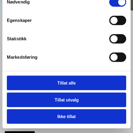
Nødvendig
Egenskaper
Statistikk
Markedsføring
Tillat alle
Innvik Fruktlager SA
Tillat utvalg
er ein medlemseigd samvirkeorganisasjon som har som
hovudoppgåve å ta imot og omsette frukt, bær og grønt frå
Ikke tillat
våre produsentar.