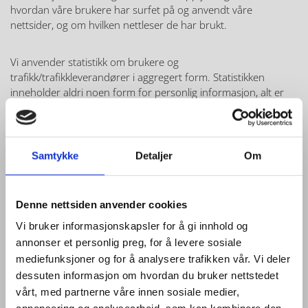
hvordan våre brukere har surfet på og anvendt våre
nettsider, og om hvilken nettleser de har brukt.
Vi anvender statistikk om brukere og
trafikk/trafikkleverandører i aggregert form. Statistikken
inneholder aldri noen form for personlig informasjon, alt er
anonymt. IP-adresser lagres ikke i vår database der vi lagrer
atferd på nettstedet, derfor kan informasjon om deg som
bruker aldri kobles sammen med din identitet. Din IP-adresse
lagres av sikkerhetsmessige årsaker bare i de tilfeller du selv
Samtykke
Detaljer
Om
aktivt registrerer deg på nettstedet.
Formål:
Denne nettsiden anvender cookies
Vi bruker informasjonskapsler for å gi innhold og
Utvikle og forbedre nettstedet gjennom å forstå
annonser et personlig preg, for å levere sosiale
hvordan det anvendes.
mediefunksjoner og for å analysere trafikken vår. Vi deler
Beregne og rapportere brukerantall og trafikk.
dessuten informasjon om hvordan du bruker nettstedet
Gjøre det lettere for deg å navigere på nettstedet.
vårt, med partnerne våre innen sosiale medier,
Gjøre det mulig for systemet å kjenne igjen faste