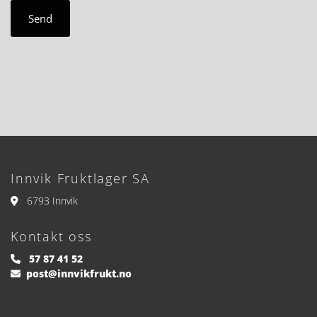
Innvik Fruktlager SA
6793 Innvik

Kontakt oss
57 87 41 52

post@innvikfrukt.no
