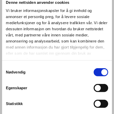
Man – fre 08.00 – 16.00
Denne nettsiden anvender cookies
Vi bruker informasjonskapsler for å gi innhold og
Utanfor sesong (1.des – 30. april)
annonser et personlig preg, for å levere sosiale
For spørsmål send mail på
post@innvikfrukt.no
mediefunksjoner og for å analysere trafikken vår. Vi deler
For bestilling av varer (ikkje bulk)
bestilling@innvikfrukt.no
dessuten informasjon om hvordan du bruker nettstedet
For bestilling av bulk ring tlf
57 87 41 52
vårt, med partnerne våre innen sosiale medier,
For produsentar og leverandørar ring tlf
57 87 41 52
annonsering og analysearbeid, som kan kombinere den
med annen informasjon du har gjort tilgjengelig for dem,
eller som de har samlet inn gjennom din bruk av
tjenestene deres.
Send en melding
Samtykkevalg
Nødvendig
Fyll inn skjema så tar vi kontakt med deg så snart som mulig.
Egenskaper
Navn*
Statistikk
Telefon*