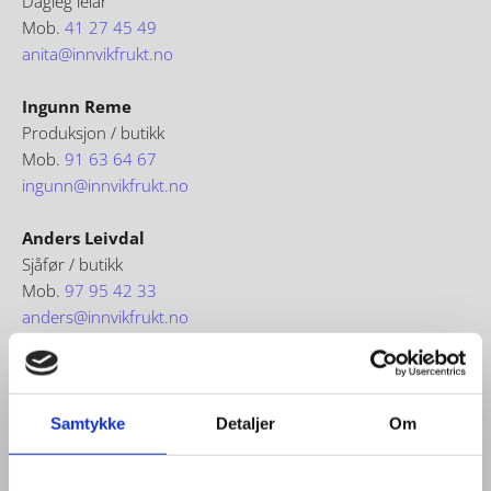
Dagleg leiar
Mob.
41 27 45 49
anita@innvikfrukt.no
Ingunn Reme
Produksjon / butikk
Mob.
91 63 64 67
ingunn@innvikfrukt.no
Anders Leivdal
Sjåfør / butikk
Mob.
97 95 42 33
anders@innvikfrukt.no
Innvik Fruktlager er ei sesongbedrift med fyljande
opningstider
Samtykke
Detaljer
Om
Sesong (1.mai – 30.nov)