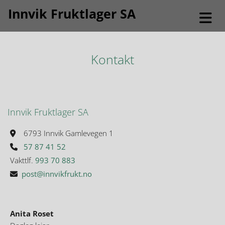
Innvik Fruktlager SA
Kontakt
Innvik Fruktlager SA
6793 Innvik Gamlevegen 1

57 87 41 52

Vakttlf.
993 70 883
post@innvikfrukt.no

Anita Roset